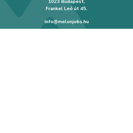
1023 Budapest,
Frankel Leó út 45.
info@melonjobs.hu
Állások keresése
Hogyan segít Neked a Melon?
Karrier blog
Melon Toborzó Asszisztens
Hírlevél feliratkozás