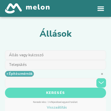
Állások
×
×
Építészmérnök
Keresés kész. 1 kifejezéssel egyező találat.
Visszaállítás