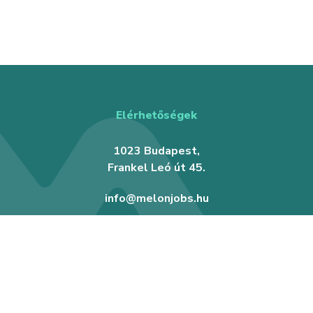
Elérhetőségek
1023 Budapest,
Frankel Leó út 45.
info@melonjobs.hu
Állások keresése
Hogyan segít Neked a Melon?